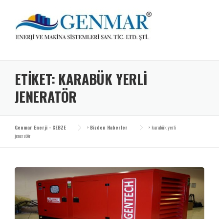
Skip
to
content
ETIKET:
KARABÜK YERLI
JENERATÖR
Genmar Enerji - GEBZE
>
Bizden Haberler
>
karabük yerli
jeneratör