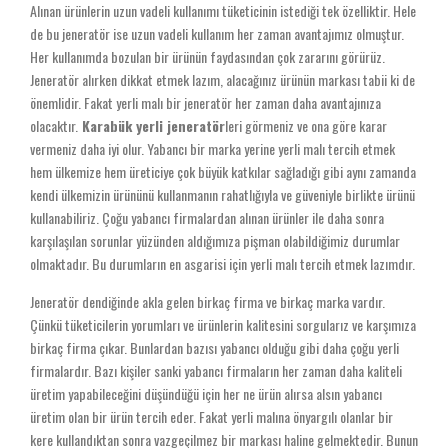
Alınan ürünlerin uzun vadeli kullanımı tüketicinin istediği tek özelliktir. Hele
de bu jeneratör ise uzun vadeli kullanım her zaman avantajımız olmuştur.
Her kullanımda bozulan bir ürünün faydasından çok zararını görürüz.
Jeneratör alırken dikkat etmek lazım, alacağınız ürünün markası tabii ki de
önemlidir. Fakat yerli malı bir jeneratör her zaman daha avantajınıza
olacaktır.
Karabük yerli jeneratör
leri görmeniz ve ona göre karar
vermeniz daha iyi olur. Yabancı bir marka yerine yerli malı tercih etmek
hem ülkemize hem üreticiye çok büyük katkılar sağladığı gibi aynı zamanda
kendi ülkemizin ürününü kullanmanın rahatlığıyla ve güveniyle birlikte ürünü
kullanabiliriz. Çoğu yabancı firmalardan alınan ürünler ile daha sonra
karşılaşılan sorunlar yüzünden aldığımıza pişman olabildiğimiz durumlar
olmaktadır. Bu durumların en asgarisi için yerli malı tercih etmek lazımdır.
Jeneratör dendiğinde akla gelen birkaç firma ve birkaç marka vardır.
Çünkü tüketicilerin yorumları ve ürünlerin kalitesini sorgularız ve karşımıza
birkaç firma çıkar. Bunlardan bazısı yabancı olduğu gibi daha çoğu yerli
firmalardır. Bazı kişiler sanki yabancı firmaların her zaman daha kaliteli
üretim yapabileceğini düşündüğü için her ne ürün alırsa alsın yabancı
üretim olan bir ürün tercih eder. Fakat yerli malına önyargılı olanlar bir
kere kullandıktan sonra vazgeçilmez bir markası haline gelmektedir. Bunun