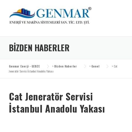
Skip
to
content
BIZDEN HABERLER
Genmar Enerji - GEBZE
>
Bizden Haberler
>
Genel
>
Cat
Jeneratör Servisi İstanbul Anadolu Yakası
Cat Jeneratör Servisi
İstanbul Anadolu Yakası