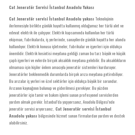
Cat Jeneratör Servisi İstanbul Anadolu Yakası
Cat Jeneratör servisi İstanbul Anadolu yakası
Teknolojinin
ilerlemesiyle birlikte günlük hayatta kullanmış olduğumuz her türlü alet ve
edevat elektrik ile çalışıyor. Elektrik kapsamında kullanılan her türlü
ekipman, fabrikalarda, iş yerlerinde, sanayilerde günlük hayatta her alanda
kullanılıyor. Elektrik konusu işletmeler, fabrikalar ve işyerleri için oldukça
önemlidir. Elektrik kesintisi meydana geldiği zaman bu tarz büyük ve küçük
çaplı işyerleri ve evlerde birçok aksaklık meydana gelebilir. Bu aksaklıkların
olmaması için kişiler önlem amacıyla jeneratör sistemleri kurduruyor.
Jeneratörler beklenmedik durumlarda birçok arıza meydana getirebiliyor.
Bu arızalar iş yerleri ve özel sektörler için oldukça büyük bir sorundur.
Arızanın kaynağının bulunup ve giderilmesi gerekiyor. Bu yüzden
jeneratörler için tamir ve bakım işlemi sunan profesyonel servislerden
yardım almak gerekir. İstanbul’da yaşıyorsanız, Anadolu Bölgesi’nde
jeneratör servisi arıyorsanız,
Cat Jeneratör servisi İstanbul
Anadolu yakası
bölgesinde hizmet sunan firmalardan yardım ve destek
alabilirsiniz.