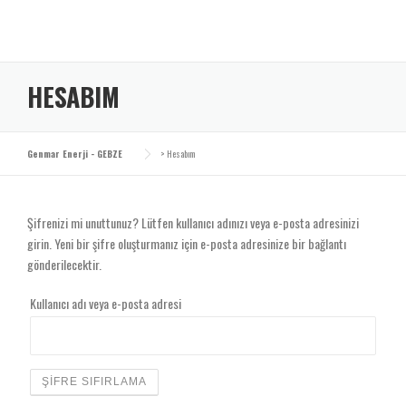
Skip
to
content
HESABIM
Genmar Enerji - GEBZE
>
Hesabım
Şifrenizi mi unuttunuz? Lütfen kullanıcı adınızı veya e-posta adresinizi
girin. Yeni bir şifre oluşturmanız için e-posta adresinize bir bağlantı
gönderilecektir.
Kullanıcı adı veya e-posta adresi
ŞIFRE SIFIRLAMA