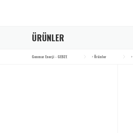
Skip
to
content
ÜRÜNLER
Genmar Enerji - GEBZE
>
Ürünler