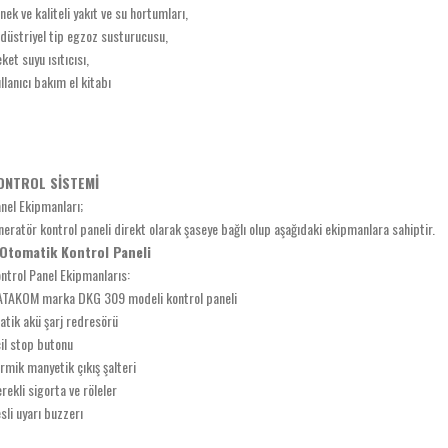
nek ve kaliteli yakıt ve su hortumları,
düstriyel tip egzoz susturucusu,
ket suyu ısıtıcısı,
llanıcı bakım el kitabı
ONTROL SİSTEMİ
nel Ekipmanları;
neratör kontrol paneli direkt olarak şaseye bağlı olup aşağıdaki ekipmanlara sahiptir.
-Otomatik Kontrol Paneli
ntrol Panel Ekipmanlarıs:
TAKOM marka DKG 309 modeli kontrol paneli
atik akü şarj redresörü
il stop butonu
rmik manyetik çıkış şalteri
rekli sigorta ve röleler
sli uyarı buzzerı