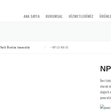
ANA SAYFA
KURUMSAL
HİZMETLERİMİZ
ÜRÜNL
>
Yerli Üretim Jeneratör
>
NP-LO-WA-55
NP
İleri tek
olarak i
değerli 
jeneratö