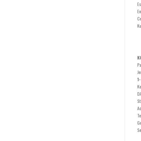
Es
En
Ce
Ku
K
Pa
Je
1
Ko
DA
St
Ac
Te
Ge
Se