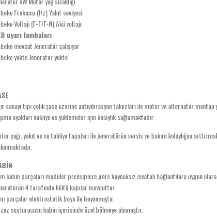
neratör kW Motor yağ sıcaklığı
beke Frekansı (Hz) Yakıt seviyesi
beke Voltajı (F-F/F-N) Akü voltajı
ED uyarı lambaları
beke mevcut Jeneratör çalışıyor
beke yükte Jeneratör yükte
ASE
ır sanayi tipi çelik şase üzerine antivibrasyon takozları ile motor ve alternatör montajı 
şıma ayakları nakliye ve yüklemeler için kolaylık sağlamaktadır.
tor yağı, yakıt ve su tahliye tapaları ile jeneratörün servis ve bakım kolaylığını arttırma
lunmaktadır.
ABİN
m kabin parçaları modüler prensiplere göre kaynaksız cıvatalı bağlantılara uygun olarak
neratörün 4 tarafında kilitli kapılar mevcuttur.
m parçalar elektrostatik boya ile boyanmıştır.
zoz susturucusu kabin içerisinde özel bölmeye alınmıştır.