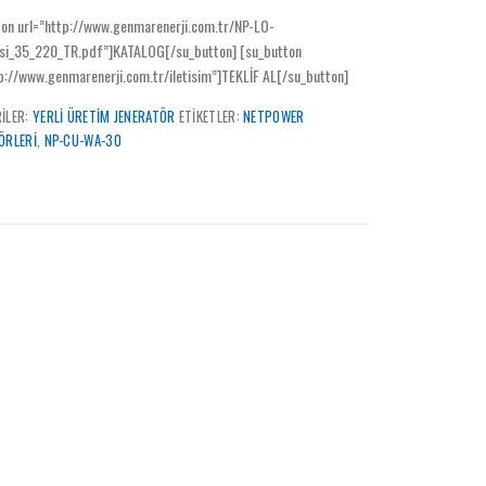
ton url=”http://www.genmarenerji.com.tr/NP-LO-
si_35_220_TR.pdf”]KATALOG[/su_button] [su_button
p://www.genmarenerji.com.tr/iletisim”]TEKLİF AL[/su_button]
ILER:
YERLI ÜRETIM JENERATÖR
ETIKETLER:
NETPOWER
ÖRLERI
,
NP-CU-WA-30