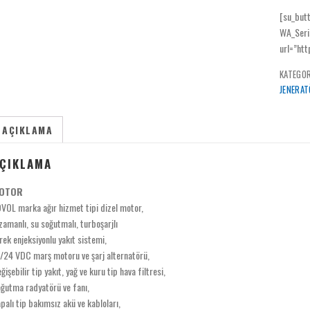
[su_but
WA_Seri
url=”htt
KATEGOR
JENERAT
AÇIKLAMA
ÇIKLAMA
OTOR
VOL marka ağır hizmet tipi dizel motor,
zamanlı, su soğutmalı, turboşarjlı
rek enjeksiyonlu yakıt sistemi,
/24 VDC marş motoru ve şarj alternatörü,
ğişebilir tip yakıt, yağ ve kuru tip hava filtresi,
ğutma radyatörü ve fanı,
palı tip bakımsız akü ve kabloları,