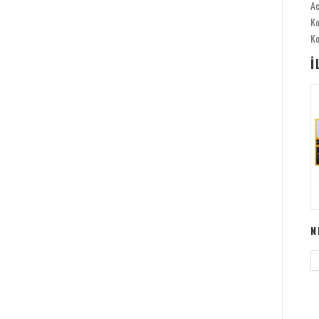
Ac
Ko
Ko
İ
N