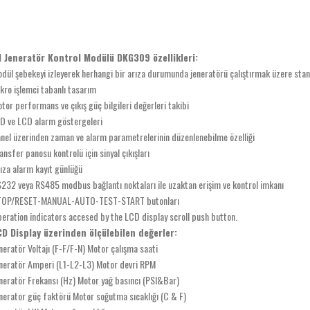
.1 Jeneratör Kontrol Modülü DKG309 özellikleri:
dül şebekeyi izleyerek herhangi bir arıza durumunda jeneratörü çalıştırmak üzere st
kro işlemci tabanlı tasarım
tor performans ve çıkış güç bilgileri değerleri takibi
D ve LCD alarm göstergeleri
nel üzerinden zaman ve alarm parametrelerinin düzenlenebilme özelliği
ansfer panosu kontrolü için sinyal çıkışları
ıza alarm kayıt günlüğü
232 veya RS485 modbus bağlantı noktaları ile uzaktan erişim ve kontrol imkanı
TOP/RESET-MANUAL-AUTO-TEST-START butonları
eration indicators accesed by the LCD display scroll push button.
CD Display üzerinden ölçülebilen değerler:
neratör Voltajı (F-F/F-N) Motor çalışma saati
neratör Amperi (L1-L2-L3) Motor devri RPM
neratör Frekansı (Hz) Motor yağ basıncı (PSI&Bar)
nerator güç faktörü Motor soğutma sıcaklığı (C & F)