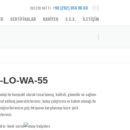
+90 (262) 656 00 60
DESTEK HATTI:
ER
SERTİFİKALAR
KARİYER
S.S.S.
İLETİŞİM
-LO-WA-55
noloji ile kompakt olarak tasarlanmış, kaliteli, güvenilir ve sağlam
mal edilmiş jeneratörlerimiz, kolay çalıştırma ve bakım olanağı ile
müşterilerimizin güç ihtiyacını karşılamaya hazır yerli
rlerimiz.