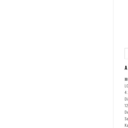
A
M
LO
4 
Di
12
De
So
Ka