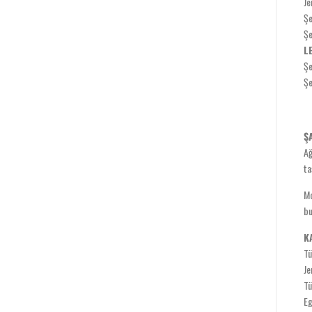
Je
Şe
Şe
L
Şe
Şe
Ş
Ağ
ta
Mo
bu
K
Tü
Je
Tü
Eg