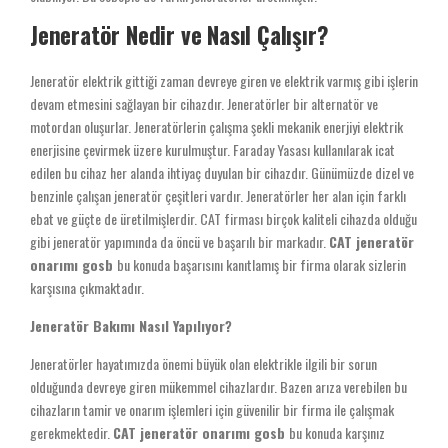
Jeneratör Nedir ve Nasıl Çalışır?
Jeneratör elektrik gittiği zaman devreye giren ve elektrik varmış gibi işlerin
devam etmesini sağlayan bir cihazdır. Jeneratörler bir alternatör ve
motordan oluşurlar. Jeneratörlerin çalışma şekli mekanik enerjiyi elektrik
enerjisine çevirmek üzere kurulmuştur. Faraday Yasası kullanılarak icat
edilen bu cihaz her alanda ihtiyaç duyulan bir cihazdır. Günümüzde dizel ve
benzinle çalışan jeneratör çeşitleri vardır. Jeneratörler her alan için farklı
ebat ve güçte de üretilmişlerdir. CAT firması birçok kaliteli cihazda olduğu
gibi jeneratör yapımında da öncü ve başarılı bir markadır.
CAT jeneratör
onarımı gosb
bu konuda başarısını kanıtlamış bir firma olarak sizlerin
karşısına çıkmaktadır.
Jeneratör Bakımı Nasıl Yapılıyor?
Jeneratörler hayatımızda önemi büyük olan elektrikle ilgili bir sorun
olduğunda devreye giren mükemmel cihazlardır. Bazen arıza verebilen bu
cihazların tamir ve onarım işlemleri için güvenilir bir firma ile çalışmak
gerekmektedir.
CAT jeneratör onarımı gosb
bu konuda karşınız