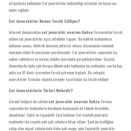
ortamlarda kullanılan Cat jeneratörler kullanıldığı ortamlar ile kusursuz
uyum sağlıyor.
Cat Jeneratörler Neden Tercih Ediliyor?
İnternet dünyasından
cat jeneratör onarımı Gebze
firmasından tercih
edilen cat jeneratörler eşsiz nitelikler taşıyor. Bu kaliteli makinelerin
kullanım amacı, elektrik akımının yetersiz olması durumunda mekanik
enerjinin elektrik enerjisine çevrilmesidir. Cat jeneratörler sayesinde bu
eylem zahmetsiz ve birkaç dakika içerisinde gerçekleştiriliyor. Geçmiş
dönemlerde daha çok Avrupa ülkelerinde kullanılan bu makineler son birkaç
yılda ise 81 ilimiz üzerinden tercih görmeye başladı. Bu sebeple
jeneratörler firmalar dışında bireyler tarafından da tercih ediliyor.
Cat Jeneratörlerin Türleri Nelerdir?
Garanti belgesi ile satılan
cat jeneratör onarımı Gebze
firması
sayesinde bu makinelerin kurulumu konusunda da teknik destekler
alınabiliyor. Sabit ve taşınabilir türü bulunan Cat modelli jeneratör
makineleri bu sayede pek çok sahalara hitap ediyor. Şantiye özelliğine
sahip olan inşaat sahalarında daha çok seyyar yani taşınabilir jeneratör