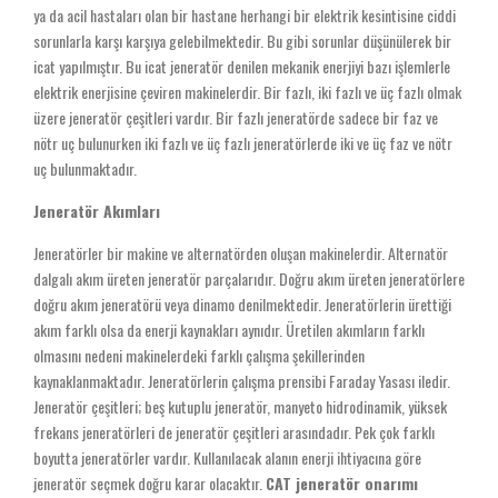
ya da acil hastaları olan bir hastane herhangi bir elektrik kesintisine ciddi
sorunlarla karşı karşıya gelebilmektedir. Bu gibi sorunlar düşünülerek bir
icat yapılmıştır. Bu icat jeneratör denilen mekanik enerjiyi bazı işlemlerle
elektrik enerjisine çeviren makinelerdir. Bir fazlı, iki fazlı ve üç fazlı olmak
üzere jeneratör çeşitleri vardır. Bir fazlı jeneratörde sadece bir faz ve
nötr uç bulunurken iki fazlı ve üç fazlı jeneratörlerde iki ve üç faz ve nötr
uç bulunmaktadır.
Jeneratör Akımları
Jeneratörler bir makine ve alternatörden oluşan makinelerdir. Alternatör
dalgalı akım üreten jeneratör parçalarıdır. Doğru akım üreten jeneratörlere
doğru akım jeneratörü veya dinamo denilmektedir. Jeneratörlerin ürettiği
akım farklı olsa da enerji kaynakları aynıdır. Üretilen akımların farklı
olmasını nedeni makinelerdeki farklı çalışma şekillerinden
kaynaklanmaktadır. Jeneratörlerin çalışma prensibi Faraday Yasası iledir.
Jeneratör çeşitleri; beş kutuplu jeneratör, manyeto hidrodinamik, yüksek
frekans jeneratörleri de jeneratör çeşitleri arasındadır. Pek çok farklı
boyutta jeneratörler vardır. Kullanılacak alanın enerji ihtiyacına göre
jeneratör seçmek doğru karar olacaktır.
CAT jeneratör onarımı