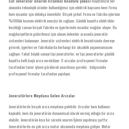
Cat Jeneratör onarım İstanbul Anadolu yakası
Hayatımızın her
alanında teknolojik ürünler kullandığımız için elektrik kapsamı hem firma
hem insanlar için oldukça önemlidir. Birçok şirket firma ve fabrika işlerinin
%100lük kısmını elektrik enerjisi ile sağlıyor. Günlük hayatta elektrikler
kesildiği zaman birçok fabrika ve işyerlerinde insanlar mağdur oluyor. Bu
mağduriyetlerin giderilmesi için alınan önlemler arasında jeneratör
sistemleri bulunuyor. Jeneratör sistemleri elektrik kesintisinde devreye
girerek, işyerleri ve fabrikalarda herhangi bir aksaklık yaşanmamasını
sağlıyor. Fakat büyük sanayi tipi jeneratörler, ev tipi jeneratörler günlük
hayatta belli başlı arıza verebiliyor. O arızalar profesyonel firmalar
tarafından tamir işlemi görülerek onarılması gerekir.
bölgesinde
profesyonel firmalar tarafından yapılıyor.
Jeneratörlere Meydana Gelen Arızalar
Jeneratörlerde birçok arıza meydana gelebilir. Arızalar hem kullanıcı
kaynaklı, hem de jeneratörün donanımsal olarak vermiş olduğu bir arıza
olabilir. Jeneratörün kısa bir sürede onarım İşlemi yapılması şarttır.
Jeneratörlerde en çok arıza motor aksanında meydana geliyor. Motor