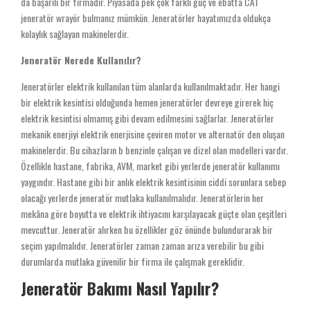
da başarılı bir firmadır. Piyasada pek çok farklı güç ve ebatta CAT
jeneratör wrayör bulmanız mümkün. Jeneratörler hayatımızda oldukça
kolaylık sağlayan makinelerdir.
Jeneratör Nerede Kullanılır?
Jeneratörler elektrik kullanılan tüm alanlarda kullanılmaktadır. Her hangi
bir elektrik kesintisi olduğunda hemen jeneratörler devreye girerek hiç
elektrik kesintisi olmamış gibi devam edilmesini sağlarlar. Jeneratörler
mekanik enerjiyi elektrik enerjisine çeviren motor ve alternatör den oluşan
makinelerdir. Bu cihazların b benzinle çalışan ve dizel olan modelleri vardır.
Özellikle hastane, fabrika, AVM, market gibi yerlerde jeneratör kullanımı
yaygındır. Hastane gibi bir anlık elektrik kesintisinin ciddi sorunlara sebep
olacağı yerlerde jeneratör mutlaka kullanılmalıdır. Jeneratörlerin her
mekâna göre boyutta ve elektrik ihtiyacını karşılayacak güçte olan çeşitleri
mevcuttur. Jeneratör alırken bu özellikler göz önünde bulundurarak bir
seçim yapılmalıdır. Jeneratörler zaman zaman arıza verebilir bu gibi
durumlarda mutlaka güvenilir bir firma ile çalışmak gereklidir.
Jeneratör Bakımı Nasıl Yapılır?