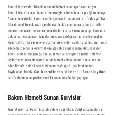
Jeneratör servisleri birçok kapsamlı hizmet sunmaya devam ediyor.
Jeneratörlerde oluşabilecek arızaların giderilmesi için birçok işlem sunuyor.
Ayrıca jeneratörleri tamir işlemleri jeneratör servisleri tarafından yapılıyor.
Oluşabilecek birçok arıza için deneyimli ekip elemanları tamir hizmetleri
sunuyor. Jeneratör servisleri jeneratörlerin arıza vermemesi için kapsamlı
bakım hizmeti sunuyor. Arızalar meydana geldiği zaman, profesyonel ve
kurumsal hizmet sunan jeneratör servislerinden yardım alabilirsiniz. Tercih
edeceğiniz servisin kurumsal kimliğe sahip olması önemlidir. Jeneratör
servis derinde bulunan çalışanlar, uzman ve deneyimli olmalıdır. Uzman
kişiler tarafından alacağınız servis hizmetlerinde olumlu sonuçlar elde
edebilirsiniz. Kaliteli servisleri tanımış olduğu birçok imkânından
faydalanabilirsiniz.
Cat Jeneratör servisi İstanbul Anadolu yakası
tarafında bulunan, profesyonel firmalar tarafından yapılıyor.
Bakım Hizmeti Sunan Servisler
Jeneratörler için bakım hizmeti oldukça önemlidir. Çalıştığı zamanlarda
arıza vermemesi için, bakımlarının gerekli zamanlarda düzenli bir şekilde