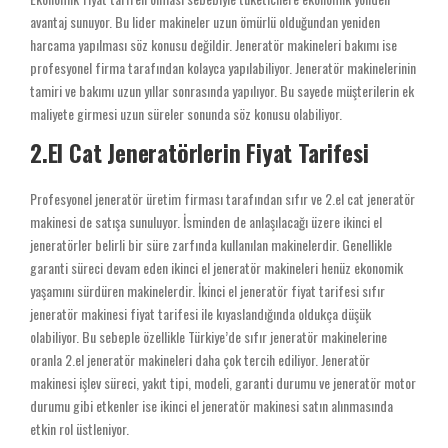
avantaj sunuyor. Bu lider makineler uzun ömürlü olduğundan yeniden
harcama yapılması söz konusu değildir. Jeneratör makineleri bakımı ise
profesyonel firma tarafından kolayca yapılabiliyor. Jeneratör makinelerinin
tamiri ve bakımı uzun yıllar sonrasında yapılıyor. Bu sayede müşterilerin ek
maliyete girmesi uzun süreler sonunda söz konusu olabiliyor.
2.El Cat Jeneratörlerin Fiyat Tarifesi
Profesyonel jeneratör üretim firması tarafından sıfır ve 2.el cat jeneratör
makinesi de satışa sunuluyor. İsminden de anlaşılacağı üzere ikinci el
jeneratörler belirli bir süre zarfında kullanılan makinelerdir. Genellikle
garanti süreci devam eden ikinci el jeneratör makineleri henüz ekonomik
yaşamını sürdüren makinelerdir. İkinci el jeneratör fiyat tarifesi sıfır
jeneratör makinesi fiyat tarifesi ile kıyaslandığında oldukça düşük
olabiliyor. Bu sebeple özellikle Türkiye’de sıfır jeneratör makinelerine
oranla 2.el jeneratör makineleri daha çok tercih ediliyor. Jeneratör
makinesi işlev süreci, yakıt tipi, modeli, garanti durumu ve jeneratör motor
durumu gibi etkenler ise ikinci el jeneratör makinesi satın alınmasında
etkin rol üstleniyor.