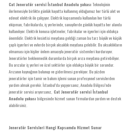
Cat Jeneratör servisi İstanbul Anadolu yakası
Teknolojinin
ilerlemesiyle birlikte günlük hayatta kullanmış olduğumuz her türlü alet ve
edevat elektrik ile çalışıyor. Elektrik kapsamında kullanılan her türlü
ekipman, fabrikalarda, iş yerlerinde, sanayilerde günlük hayatta her alanda
kullanılıyor. Elektrik konusu işletmeler, fabrikalar ve işyerleri için oldukça
önemlidir. Elektrik kesintisi meydana geldiği zaman bu tarz büyük ve küçük
çaplı işyerleri ve evlerde birçok aksaklık meydana gelebilir. Bu aksaklıkların
olmaması için kişiler önlem amacıyla jeneratör sistemleri kurduruyor.
Jeneratörler beklenmedik durumlarda birçok arıza meydana getirebiliyor.
Bu arızalar iş yerleri ve özel sektörler için oldukça büyük bir sorundur.
Arızanın kaynağının bulunup ve giderilmesi gerekiyor. Bu yüzden
jeneratörler için tamir ve bakım işlemi sunan profesyonel servislerden
yardım almak gerekir. İstanbul’da yaşıyorsanız, Anadolu Bölgesi’nde
jeneratör servisi arıyorsanız,
Cat Jeneratör servisi İstanbul
Anadolu yakası
bölgesinde hizmet sunan firmalardan yardım ve destek
alabilirsiniz.
Jeneratör Servisleri Hangi Kapsamda Hizmet Sunar