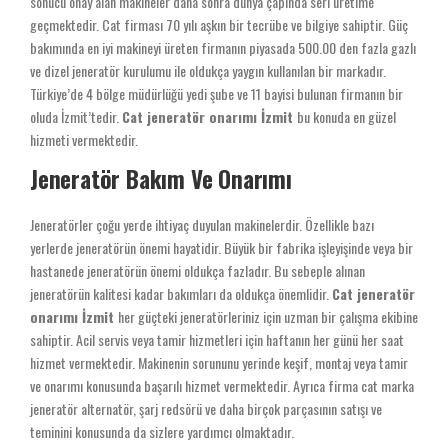
sonucu onay alan makineler daha sonra dünya çapında seri üretime
geçmektedir. Cat firması 70 yılı aşkın bir tecrübe ve bilgiye sahiptir. Güç
bakımında en iyi makineyi üreten firmanın piyasada 500.00 den fazla gazlı
ve dizel jeneratör kurulumu ile oldukça yaygın kullanılan bir markadır.
Türkiye’de 4 bölge müdürlüğü yedi şube ve 11 bayisi bulunan firmanın bir
oluda İzmit’tedir.
Cat jeneratör onarımı İzmit
bu konuda en güzel
hizmeti vermektedir.
Jeneratör Bakım Ve Onarımı
Jeneratörler çoğu yerde ihtiyaç duyulan makinelerdir. Özellikle bazı
yerlerde jeneratörün önemi hayatidir. Büyük bir fabrika işleyişinde veya bir
hastanede jeneratörün önemi oldukça fazladır. Bu sebeple alınan
jeneratörün kalitesi kadar bakımları da oldukça önemlidir.
Cat jeneratör
onarımı İzmit
her güçteki jeneratörleriniz için uzman bir çalışma ekibine
sahiptir. Acil servis veya tamir hizmetleri için haftanın her günü her saat
hizmet vermektedir. Makinenin sorununu yerinde keşif, montaj veya tamir
ve onarımı konusunda başarılı hizmet vermektedir. Ayrıca firma cat marka
jeneratör alternatör, şarj redsörü ve daha birçok parçasının satışı ve
teminini konusunda da sizlere yardımcı olmaktadır.