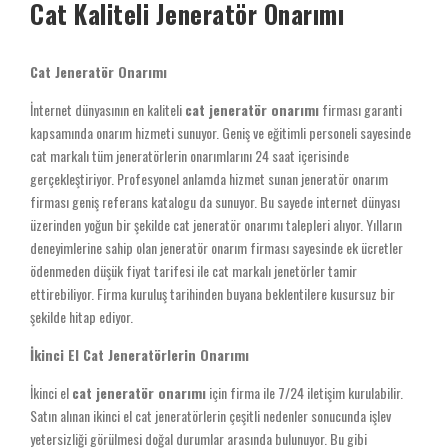
Cat Kaliteli Jeneratör Onarımı
Cat Jeneratör Onarımı
İnternet dünyasının en kaliteli
cat jeneratör onarımı
firması garanti
kapsamında onarım hizmeti sunuyor. Geniş ve eğitimli personeli sayesinde
cat markalı tüm jeneratörlerin onarımlarını 24 saat içerisinde
gerçekleştiriyor. Profesyonel anlamda hizmet sunan jeneratör onarım
firması geniş referans katalogu da sunuyor. Bu sayede internet dünyası
üzerinden yoğun bir şekilde cat jeneratör onarımı talepleri alıyor. Yılların
deneyimlerine sahip olan jeneratör onarım firması sayesinde ek ücretler
ödenmeden düşük fiyat tarifesi ile cat markalı jenetörler tamir
ettirebiliyor. Firma kuruluş tarihinden buyana beklentilere kusursuz bir
şekilde hitap ediyor.
İkinci El Cat Jeneratörlerin Onarımı
İkinci el
cat jeneratör onarımı
için firma ile 7/24 iletişim kurulabilir.
Satın alınan ikinci el cat jeneratörlerin çeşitli nedenler sonucunda işlev
yetersizliği görülmesi doğal durumlar arasında bulunuyor. Bu gibi