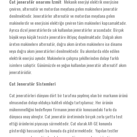
Cat jeneratör onarımı İzmit
Mekanik enerjiyi elektrik enerjisine
çeviren, alternatör ve motordan meydana gelen makinelere jeneratör
denilmektedir. Jeneratörler alternatör ve motordan meydana gelen
makinelerdir ve enerjisini elektriğe çeviren tüm makineleri kapsamaktadır.
Ayrıca dizel jeneratörlerde sık kullanılan jeneratörler arasındadır. Birçok
büyük veya küçük tesiste jeneratöre ihtiyaç duyulmaktadır. Dalgalı akım
üreten makinelere alternatör, doğru akım üreten makinelere ise dinamo
veya doğru akım jeneratörleri denilmektedir. Bu akımlarda elde edilen
elektrik enerjisi aynıdır. Makinelerin çalışma şekillerinden dolayı farklı
isimlere sahiptir. Günümüzde en yoğun kullanılan jeneratör alternatif akım
jeneratörüdür.
Cat Jeneratör Sistemleri
Cat jeneratörleri dünyanı dört bir tarafına yayılmış olan bir markanın ürünü
olmasından dolayı oldukça kaliteli olduğu tartışılamaz. Her ürünün
mükemmelliğini hedefleyen firmanın jeneratör konusundaki farkı da
dünyaca onay almıştır. Cat jeneratör üretiminde birçok zorlu şartta test
ettiği ürünlerini piyasaya sürmektedir. Cat olarak AR-GE konunda
gösterdiği hassasiyeti bu konuda da göstermektedir. Yapılan testler