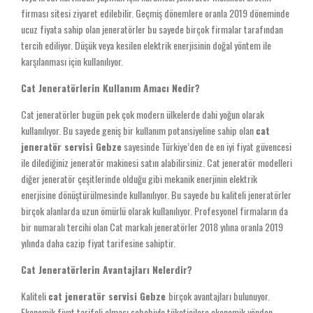
firması sitesi ziyaret edilebilir. Geçmiş dönemlere oranla 2019 döneminde
ucuz fiyata sahip olan jeneratörler bu sayede birçok firmalar tarafından
tercih ediliyor. Düşük veya kesilen elektrik enerjisinin doğal yöntem ile
karşılanması için kullanılıyor.
Cat Jeneratörlerin Kullanım Amacı Nedir?
Cat jeneratörler bugün pek çok modern ülkelerde dahi yoğun olarak
kullanılıyor. Bu sayede geniş bir kullanım potansiyeline sahip olan
cat
jeneratör servisi Gebze
sayesinde Türkiye’den de en iyi fiyat güvencesi
ile dilediğiniz jeneratör makinesi satın alabilirsiniz. Cat jeneratör modelleri
diğer jeneratör çeşitlerinde olduğu gibi mekanik enerjinin elektrik
enerjisine dönüştürülmesinde kullanılıyor. Bu sayede bu kaliteli jeneratörler
birçok alanlarda uzun ömürlü olarak kullanılıyor. Profesyonel firmaların da
bir numaralı tercihi olan Cat markalı jeneratörler 2018 yılına oranla 2019
yılında daha cazip fiyat tarifesine sahiptir.
Cat Jeneratörlerin Avantajları Nelerdir?
Kaliteli
cat jeneratör servisi Gebze
birçok avantajları bulunuyor.
Ekonomik fiyat tarifeli olması sebebiyle tüketicilere ekonomik yönden